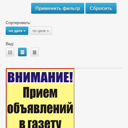
Сортировать:
по дате
по цене
{
{
Вид:
A
B
C