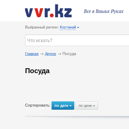
Все в Ваших Руках
Выбранный регион:
Костанай
{
→
→ Посуда
Главная
Другое
Посуда
Сортировать:
по дате
по цене
{
{