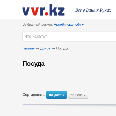
Все в Ваших Руках
Выбранный регион:
Актюбинская обл
{
→
→ Посуда
Главная
Другое
Посуда
Сортировать:
по дате
по цене
{
{