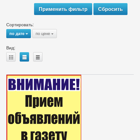
Сортировать:
по дате
по цене
{
{
Вид:
A
B
C