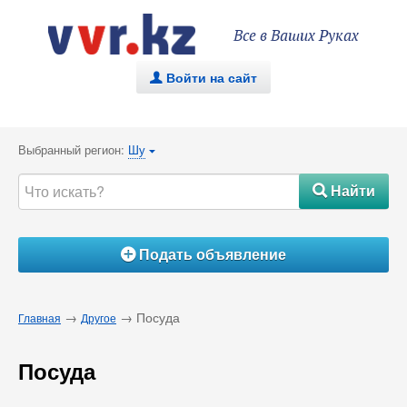
Все в Ваших Руках
Войти на сайт
.
Выбранный регион:
Шу
{
Найти
#
Подать объявление
Á
→
→ Посуда
Главная
Другое
Посуда