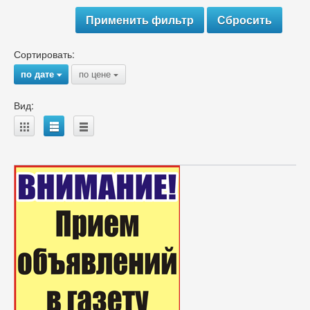
Сортировать:
по дате
по цене
{
{
Вид:
A
B
C