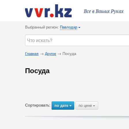
Все в Ваших Руках
Выбранный регион:
Павлодар
{
→
→ Посуда
Главная
Другое
Посуда
Сортировать:
по дате
по цене
{
{