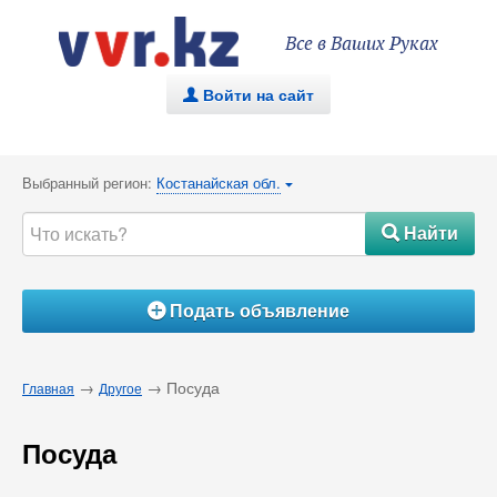
Все в Ваших Руках
Войти на сайт
.
Выбранный регион:
Костанайская обл.
{
Найти
#
Подать объявление
Á
→
→ Посуда
Главная
Другое
Посуда