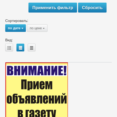
Сортировать:
по дате
по цене
{
{
Вид:
A
B
C