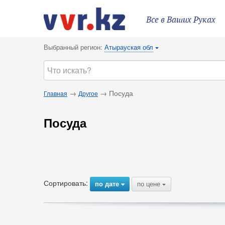
Все в Ваших Руках
Выбранный регион:
Атырауская обл
{
→
→ Посуда
Главная
Другое
Посуда
Сортировать:
по дате
по цене
{
{