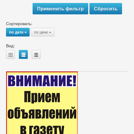
Сортировать:
по дате
по цене
{
{
Вид:
A
B
C