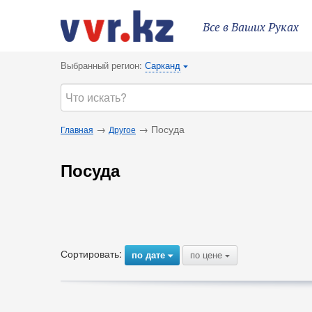
Все в Ваших Руках
Выбранный регион:
Сарканд
{
→
→ Посуда
Главная
Другое
Посуда
Сортировать:
по дате
по цене
{
{