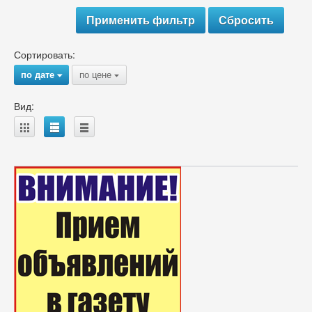
Сортировать:
по дате
по цене
{
{
Вид:
A
B
C