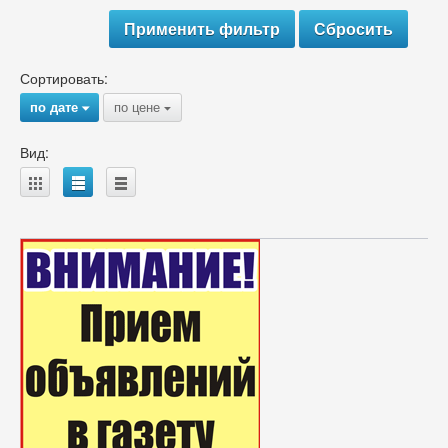
Сортировать:
по дате
по цене
{
{
Вид:
A
B
C