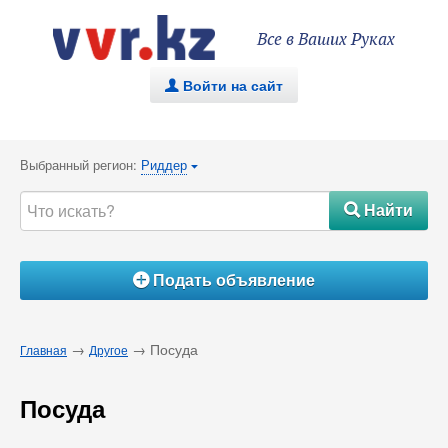
Все в Ваших Руках
Войти на сайт
.
Выбранный регион:
Риддер
{
Найти
#
Подать объявление
Á
→
→ Посуда
Главная
Другое
Посуда