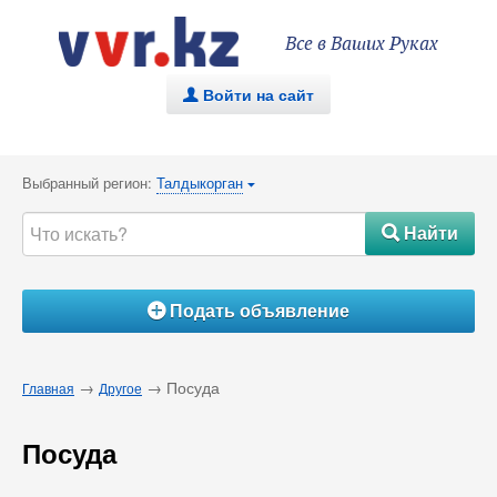
Все в Ваших Руках
Войти на сайт
.
Выбранный регион:
Талдыкорган
{
Найти
#
Подать объявление
Á
→
→ Посуда
Главная
Другое
Посуда