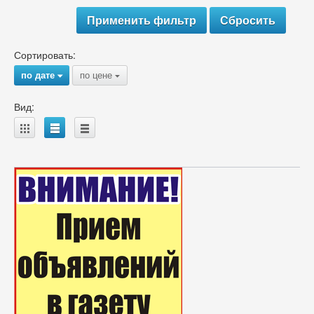
Сортировать:
по дате
по цене
{
{
Вид:
A
B
C