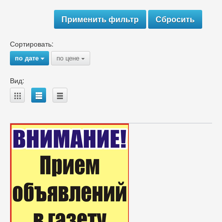
Сортировать:
по дате
по цене
{
{
Вид:
A
B
C