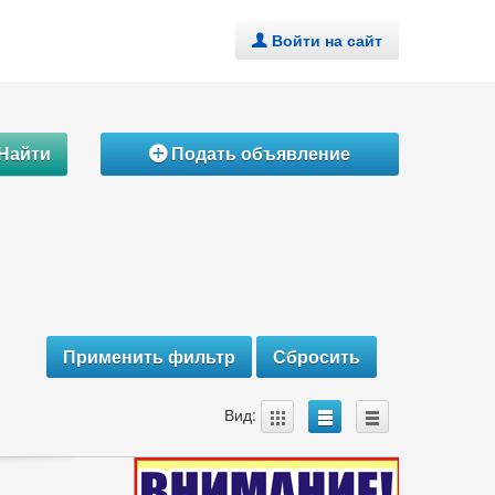
Войти на сайт
.
Найти
Подать объявление
Á
A
B
C
Вид: