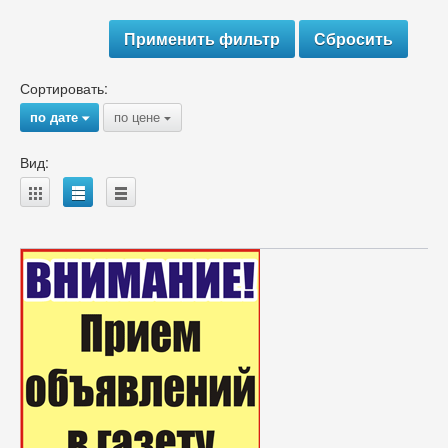
Сортировать:
по дате
по цене
{
{
Вид:
A
B
C