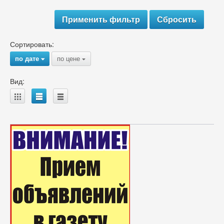
Сортировать:
по дате
по цене
{
{
Вид:
A
B
C