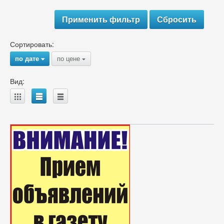
Сортировать:
по дате
по цене
{
{
Вид:
A
B
C