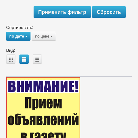
Сортировать:
по дате
по цене
{
{
Вид:
A
B
C