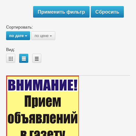
Сортировать:
по дате
по цене
{
{
Вид:
A
B
C