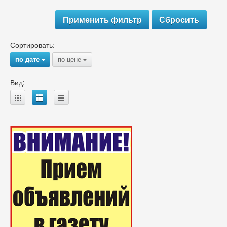
Сортировать:
по дате
по цене
{
{
Вид:
A
B
C