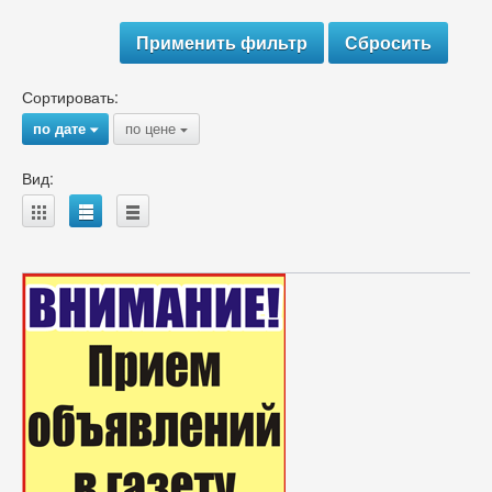
Сортировать:
по дате
по цене
{
{
Вид:
A
B
C