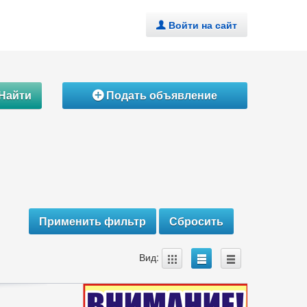
Войти на сайт
.
Найти
Подать объявление
Á
A
B
C
Вид: