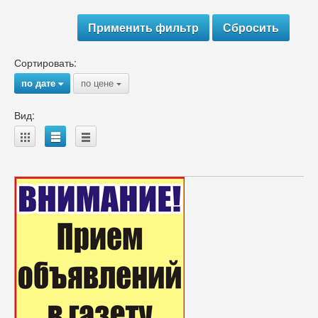
Сортировать:
по дате
по цене
{
{
Вид:
A
B
C