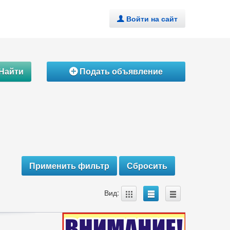
Войти на сайт
.
Найти
Подать объявление
Á
A
B
C
Вид: