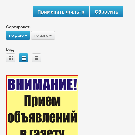
Сортировать:
по дате
по цене
{
{
Вид:
A
B
C