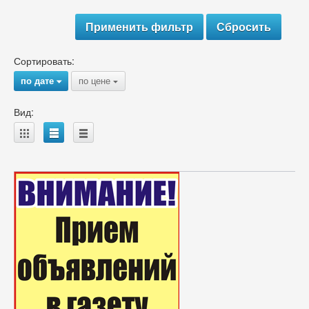
Сортировать:
по дате
по цене
{
{
Вид:
A
B
C