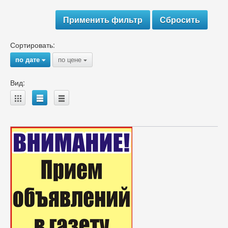
Сортировать:
по дате
по цене
{
{
Вид:
A
B
C