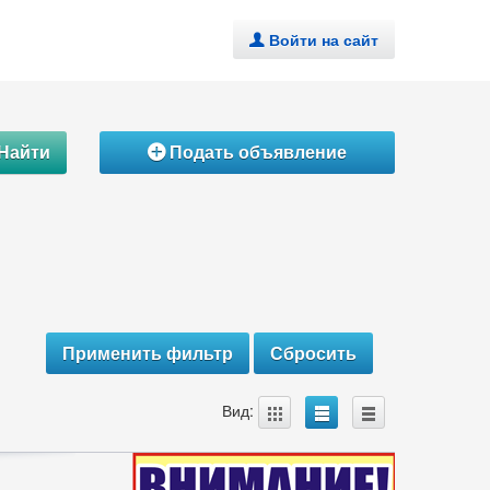
Войти на сайт
.
Найти
Подать объявление
Á
A
B
C
Вид: