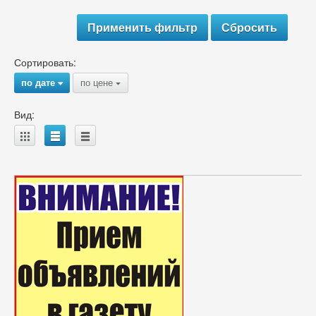
Сортировать:
по дате
по цене
{
{
Вид:
A
B
C