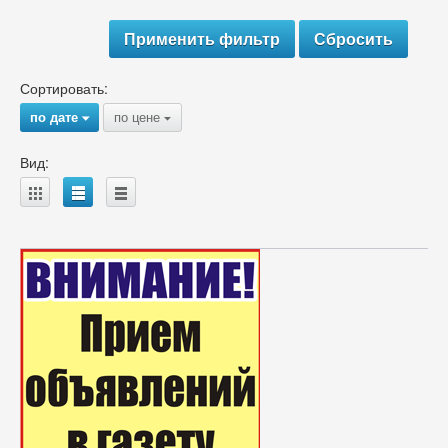
Сортировать:
по дате
по цене
{
{
Вид:
A
B
C