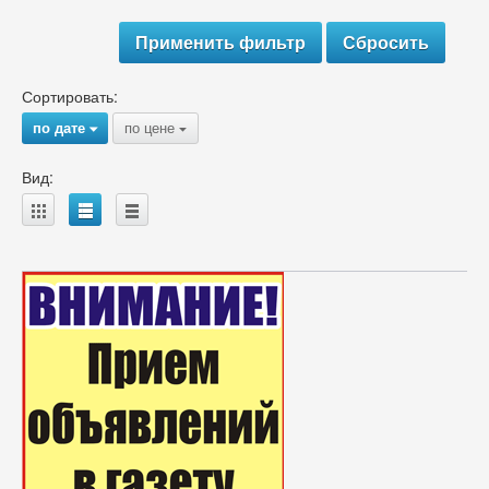
Сортировать:
по дате
по цене
{
{
Вид:
A
B
C