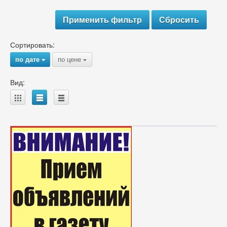
Сортировать:
по дате
по цене
{
{
Вид:
A
B
C