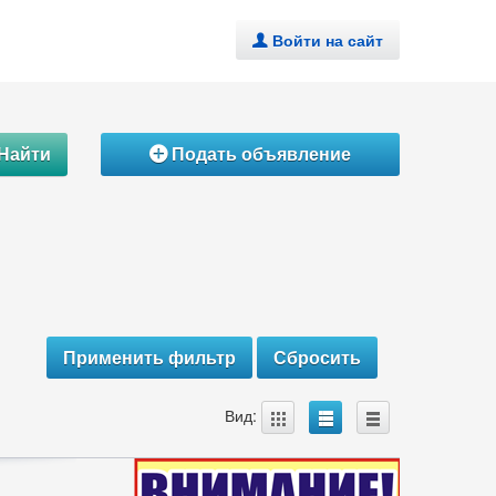
Войти на сайт
.
Найти
Подать объявление
Á
A
B
C
Вид: