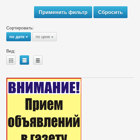
Сортировать:
по дате
по цене
{
{
Вид:
A
B
C