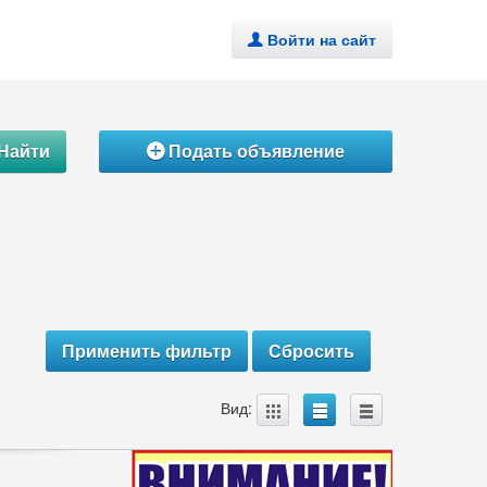
Войти на сайт
.
Найти
Подать объявление
Á
A
B
C
Вид: