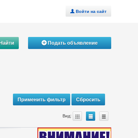
Войти на сайт
.
Найти
Подать объявление
Á
A
B
C
Вид: