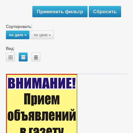
Сортировать:
по дате
по цене
{
{
Вид:
A
B
C