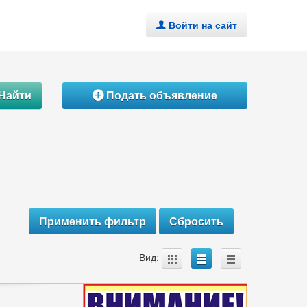
Войти на сайт
.
Найти
Подать объявление
Á
A
B
C
Вид: