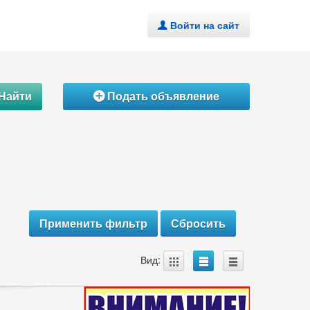
Войти на сайт
.
Найти
Подать объявление
Á
A
B
C
Вид: