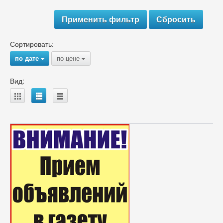
Сортировать:
по дате
по цене
{
{
Вид:
A
B
C