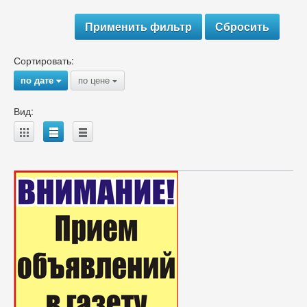
Сортировать:
по дате
по цене
{
{
Вид:
A
B
C