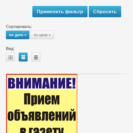
Сортировать:
по дате
по цене
{
{
Вид:
A
B
C