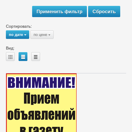
Сортировать:
по дате
по цене
{
{
Вид:
A
B
C