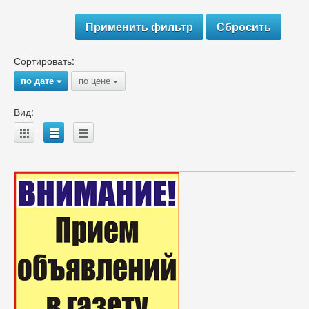
Сортировать:
по дате
по цене
{
{
Вид:
A
B
C