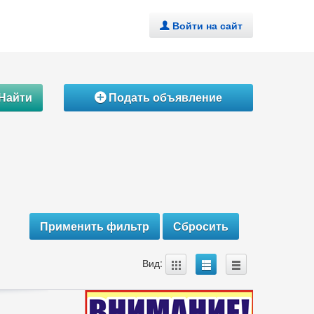
Войти на сайт
.
Найти
Подать объявление
Á
A
B
C
Вид: