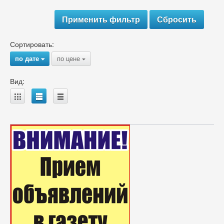
Сортировать:
по дате
по цене
{
{
Вид:
A
B
C