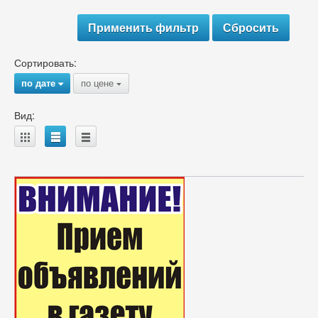
Сортировать:
по дате
по цене
{
{
Вид:
A
B
C