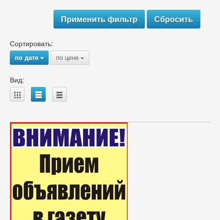
Сортировать:
по дате
по цене
{
{
Вид:
A
B
C