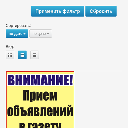
Сортировать:
по дате
по цене
{
{
Вид:
A
B
C